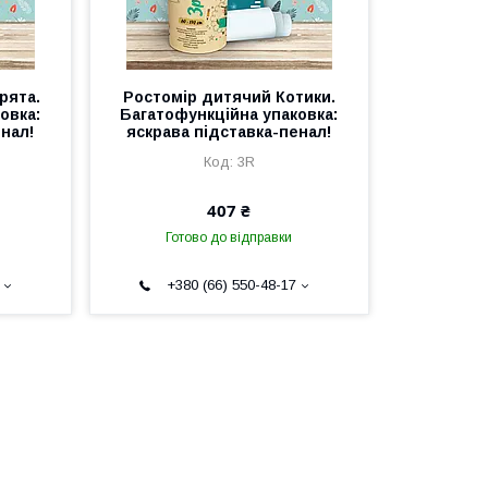
рята.
Ростомір дитячий Котики.
овка:
Багатофункційна упаковка:
енал!
яскрава підставка-пенал!
3R
407 ₴
Готово до відправки
+380 (66) 550-48-17