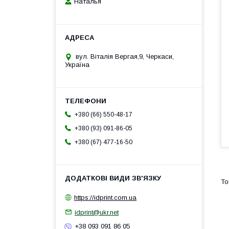
Наталья
вул. Віталія Вергая,9, Черкаси,
Україна
+380 (66) 550-48-17
+380 (93) 091-86-05
+380 (67) 477-16-50
https://idprint.com.ua
idprint@ukr.net
+38 093 091 86 05