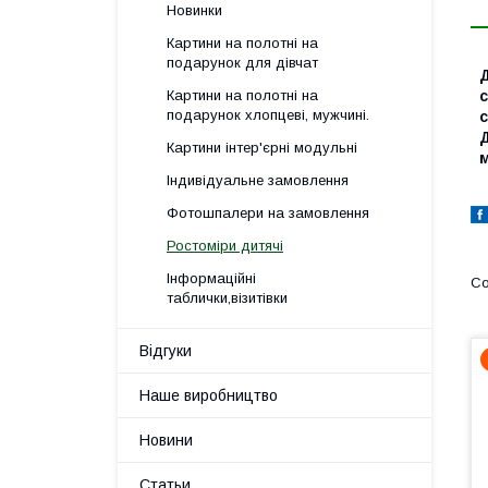
Новинки
Картини на полотні на
подарунок для дівчат
Д
Картини на полотні на
с
подарунок хлопцеві, мужчині.
с
Д
Картини інтер'єрні модульні
м
Індивідуальне замовлення
Фотошпалери на замовлення
Ростоміри дитячі
Інформаційні
таблички,візитівки
Відгуки
Наше виробництво
Новини
Статьи