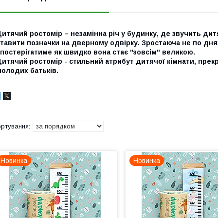
итячий ростомір – незамінна річ у будинку, де звучить дит
тавити позначки на дверному одвірку. Зростаюча не по дня
постерігатиме як швидко вона стає "зовсім" великою.
итячий ростомір - стильний атрибут дитячої кімнати, прек
олодих батьків.
Новинка
Новинка