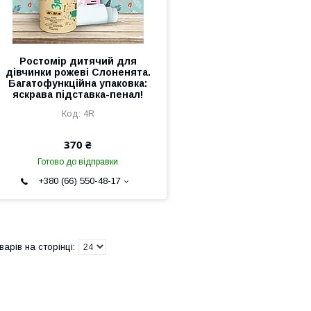
Ростомір дитячий для
дівчинки рожеві Слоненята.
Багатофункційна упаковка:
яскрава підставка-пенал!
4R
370 ₴
Готово до відправки
+380 (66) 550-48-17