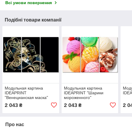
Всі умови повернення
Подібні товари компанії
Модульная картина
Модульная картина
Моду
IDEAPRINT
IDEAPRINT "Шарики
IDE
"Венецианская маска"
мороженного"
2 043
2 043
2 0
₴
₴
Про нас