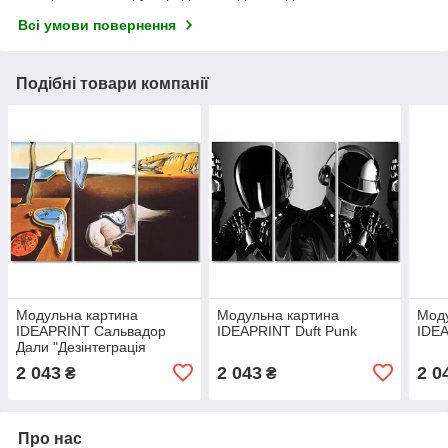
Всі умови повернення
Подібні товари компанії
Модульна картина
Модульна картина
Моду
IDEAPRINT Сальвадор
IDEAPRINT Duft Punk
IDEA
Дали "Дезінтеграція
сталості пам'яті"
2 043
2 043
2 0
₴
₴
репродукція
Про нас