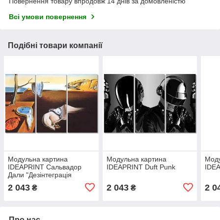
Повернення товару впродовж 14 днів за домовленістю
Всі умови повернення
Подібні товари компанії
Модульна картина
Модульна картина
Моду
IDEAPRINT Сальвадор
IDEAPRINT Duft Punk
IDEA
Дали "Дезінтеграція
сталості пам'яті"
2 043
2 043
2 0
₴
₴
репродукція
Про нас