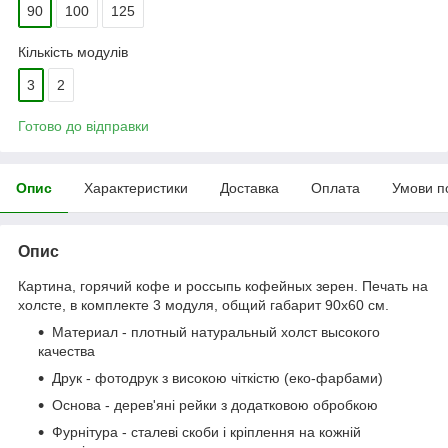
90
100
125
Кількість модулів
3
2
Готово до відправки
Опис
Характеристики
Доставка
Оплата
Умови п
Опис
Картина, горячий кофе и россыпь кофейных зерен. Печать на
холсте, в комплекте 3 модуля, общий габарит 90x60 см.
Материал - плотный натуральный холст высокого
качества
Друк - фотодрук з високою чіткістю (еко-фарбами)
Основа - дерев'яні рейки з додатковою обробкою
Фурнітура - сталеві скоби і кріплення на кожній