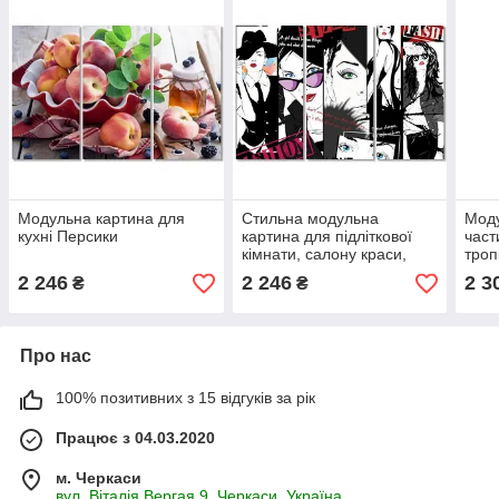
Модульна картина для
Стильна модульна
Моду
кухні Персики
картина для підліткової
част
кімнати, салону краси,
троп
beauty студії Fashion Girl
скан
2 246
2 246
2 3
₴
₴
Про нас
100% позитивних з 15 відгуків за рік
Працює з 04.03.2020
м. Черкаси
вул. Віталія Вергая,9, Черкаси, Україна