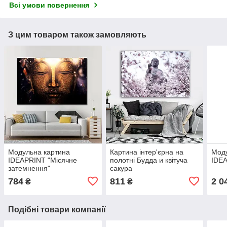
Всі умови повернення
З цим товаром також замовляють
Модульна картина
Картина інтер'єрна на
Моду
IDEAPRINT "Місячне
полотні Будда и квітуча
IDEA
затемнення"
сакура
784
811
2 0
₴
₴
Подібні товари компанії