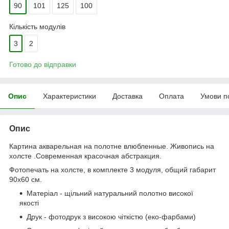
90
101
125
100
Кількість модулів
3
2
Готово до відправки
Опис
Характеристики
Доставка
Оплата
Умови п
Опис
Картина акварельная на полотне влюбленные. Живопись на
холсте .Современная красочная абстракция.
Фотопечать на холсте, в комплекте 3 модуля, общий габарит
90x60 см.
Матеріал - щільний натуральний полотно високої
якості
Друк - фотодрук з високою чіткістю (еко-фарбами)