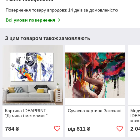
Повернення товару впродовж 14 днів за домовленістю
Всі умови повернення
З цим товаром також замовляють
Картина IDEAPRINT
Сучасна картина Закохані
Моду
"Дівчина і метелики "
IDEA
коха
784
811
2 0
₴
від
₴