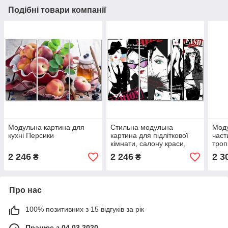
Подібні товари компанії
Модульна картина для
Стильна модульна
Моду
кухні Персики
картина для підліткової
част
кімнати, салону краси,
троп
beauty студії Fashion Girl
скан
2 246
2 246
2 3
₴
₴
Про нас
100% позитивних з 15 відгуків за рік
Працює з 04.03.2020