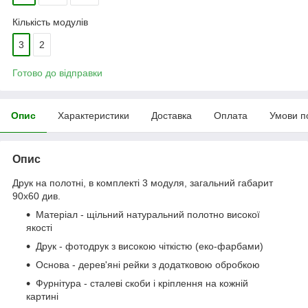
Кількість модулів
3
2
Готово до відправки
Опис
Характеристики
Доставка
Оплата
Умови п
Опис
Друк на полотні, в комплекті 3 модуля, загальний габарит
90x60 див.
Матеріал - щільний натуральний полотно високої
якості
Друк - фотодрук з високою чіткістю (еко-фарбами)
Основа - дерев'яні рейки з додатковою обробкою
Фурнітура - сталеві скоби і кріплення на кожній
картині