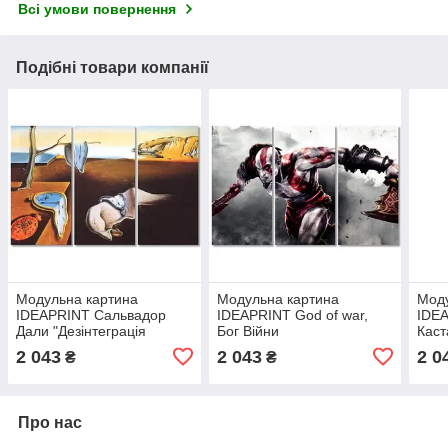
Всі умови повернення
Подібні товари компанії
Модульна картина
Модульна картина
Моду
IDEAPRINT Сальвадор
IDEAPRINT God of war,
IDE
Дали "Дезінтеграція
Бог Війни
Каст
сталості пам'яті"
репр
2 043
2 043
2 0
₴
₴
репродукція
Про нас