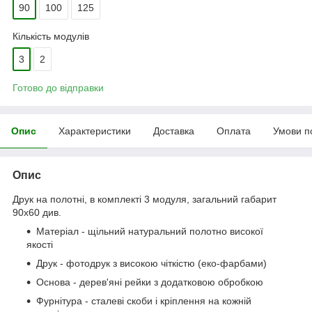
90
100
125
Кількість модулів
3
2
Готово до відправки
Опис
Характеристики
Доставка
Оплата
Умови п
Опис
Друк на полотні, в комплекті 3 модуля, загальний габарит
90x60 див.
Матеріал - щільний натуральний полотно високої
якості
Друк - фотодрук з високою чіткістю (еко-фарбами)
Основа - дерев'яні рейки з додатковою обробкою
Фурнітура - сталеві скоби і кріплення на кожній