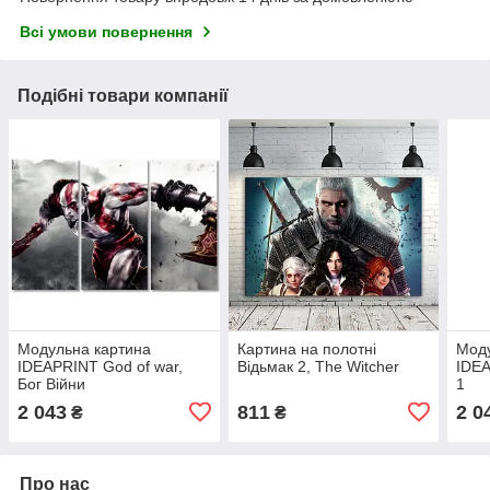
Всі умови повернення
Подібні товари компанії
Модульна картина
Картина на полотні
Моду
IDEAPRINT God of war,
Відьмак 2, The Witcher
IDEA
Бог Війни
1
2 043
811
2 0
₴
₴
Про нас