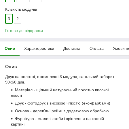
Кількість модулів
3
2
Готово до відправки
Опис
Характеристики
Доставка
Оплата
Умови п
Опис
Друк на полотні, в комплекті 3 модуля, загальний габарит
90x60 див.
Матеріал - щільний натуральний полотно високої
якості
Друк - фотодрук з високою чіткістю (еко-фарбами)
Основа - дерев'яні рейки з додатковою обробкою
Фурнітура - сталеві скоби і кріплення на кожній
картині