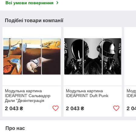
Всі умови повернення
Подібні товари компанії
Модульна картина
Модульна картина
Моду
IDEAPRINT Сальвадор
IDEAPRINT Duft Punk
IDEA
Дали "Дезінтеграція
сталості пам'яті"
2 043
2 043
2 0
₴
₴
репродукція
Про нас