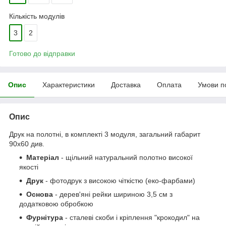
Кількість модулів
3
2
Готово до відправки
Опис
Характеристики
Доставка
Оплата
Умови п
Опис
Друк на полотні, в комплекті 3 модуля, загальний габарит
90x60 див.
Матеріал
- щільний натуральний полотно високої
якості
Друк
- фотодрук з високою чіткістю (еко-фарбами)
Основа
- дерев'яні рейки шириною 3,5 см з
додатковою обробкою
Фурнітура
- сталеві скоби і кріплення "крокодил" на