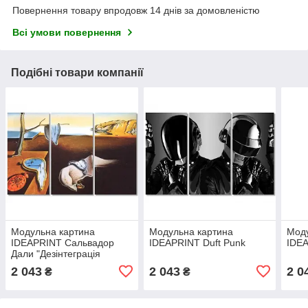
Повернення товару впродовж 14 днів за домовленістю
Всі умови повернення
Подібні товари компанії
Модульна картина
Модульна картина
Моду
IDEAPRINT Сальвадор
IDEAPRINT Duft Punk
IDEA
Дали "Дезінтеграція
сталості пам'яті"
2 043
2 043
2 0
₴
₴
репродукція