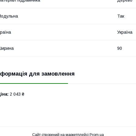
атеріал підрамника
Дерево
Модульна
Так
раїна
Україна
Ширина
90
нформація для замовлення
іна:
2 043 ₴
Сайт створений на маркетплейсі
Prom.ua