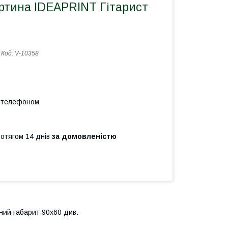
ртина IDEAPRINT Гітарист
Код:
V-10358
а телефоном
ротягом 14 днів
за домовленістю
ьний габарит 90x60 див.