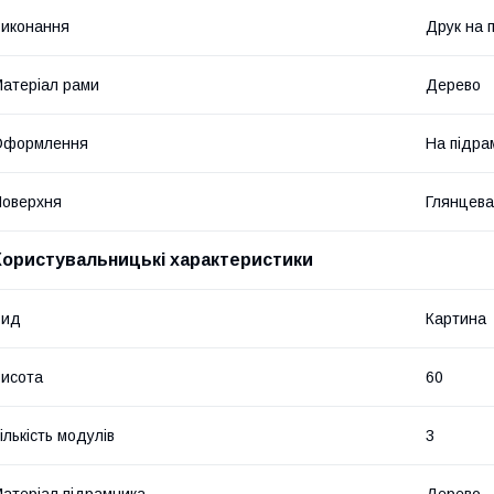
иконання
Друк на 
атеріал рами
Дерево
Оформлення
На підра
оверхня
Глянцева
Користувальницькі характеристики
Вид
Картина
исота
60
ількість модулів
3