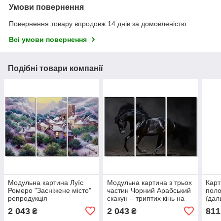
Умови повернення
Повернення товару впродовж 14 днів за домовленістю
Всі умови повернення
Подібні товари компанії
Модульна картина Луїс
Модульна картина з трьох
Карт
Ромеро "Засніжене місто"
частин Чорний Арабський
поло
репродукція
скакун – триптих кінь на
їдал
полотні, для вітальні,
2 043
2 043
811
₴
₴
кабінету, на подарунок