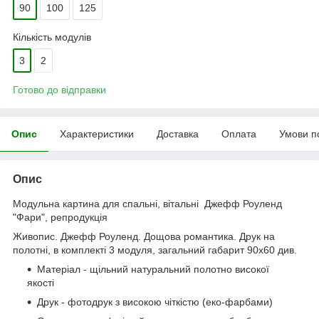
90
100
125
Кількість модулів
3
2
Готово до відправки
Опис
Характеристики
Доставка
Оплата
Умови п
Опис
Модульна картина для спальні, вітальні Джефф Роуленд
"Фари", репродукція
Живопис. Джефф Роуленд. Дощова романтика. Друк на
полотні, в комплекті 3 модуля, загальний габарит 90x60 див.
Матеріал - щільний натуральний полотно високої
якості
Друк - фотодрук з високою чіткістю (еко-фарбами)