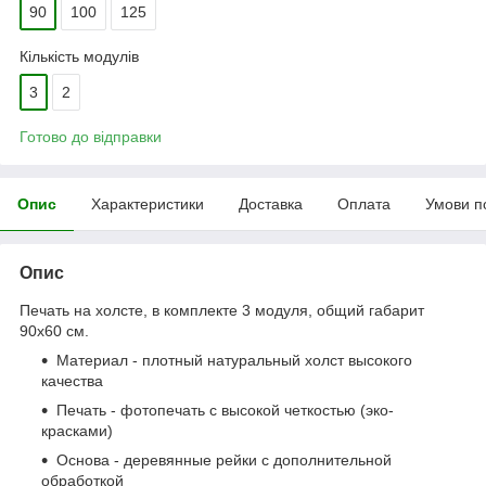
90
100
125
Кількість модулів
3
2
Готово до відправки
Опис
Характеристики
Доставка
Оплата
Умови п
Опис
Печать на холсте, в комплекте 3 модуля, общий габарит
90x60 см.
Материал - плотный натуральный холст высокого
качества
Печать - фотопечать с высокой четкостью (эко-
красками)
Основа - деревянные рейки с дополнительной
обработкой