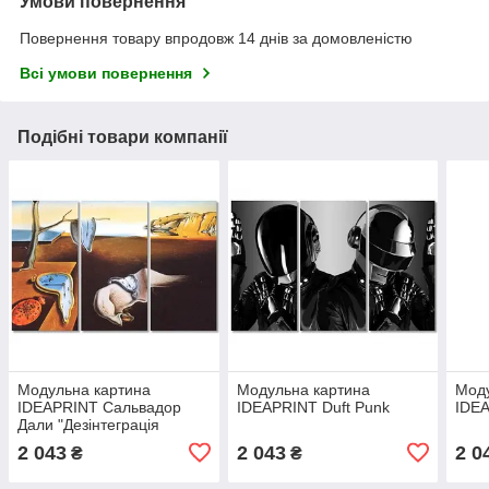
Умови повернення
Повернення товару впродовж 14 днів за домовленістю
Всі умови повернення
Подібні товари компанії
Модульна картина
Модульна картина
Моду
IDEAPRINT Сальвадор
IDEAPRINT Duft Punk
IDEA
Дали "Дезінтеграція
сталості пам'яті"
2 043
2 043
2 0
₴
₴
репродукція