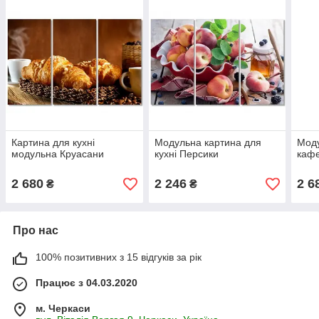
Картина для кухні
Модульна картина для
Моду
модульна Круасани
кухні Персики
кафе
2 680
2 246
2 6
₴
₴
Про нас
100% позитивних з 15 відгуків за рік
Працює з 04.03.2020
м. Черкаси