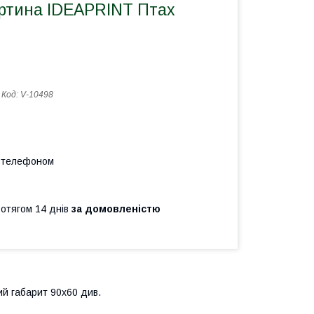
ртина IDEAPRINT Птах
Код:
V-10498
а телефоном
ротягом 14 днів
за домовленістю
ий габарит 90x60 див.