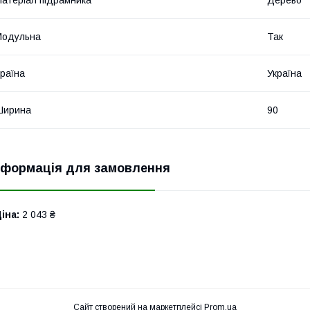
атеріал підрамника
Дерево
Модульна
Так
раїна
Україна
Ширина
90
нформація для замовлення
іна:
2 043 ₴
Сайт створений на маркетплейсі
Prom.ua