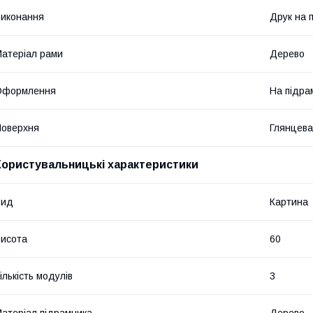
иконання
Друк на 
атеріал рами
Дерево
Оформлення
На підра
оверхня
Глянцева
Користувальницькі характеристики
Вид
Картина
исота
60
ількість модулів
3