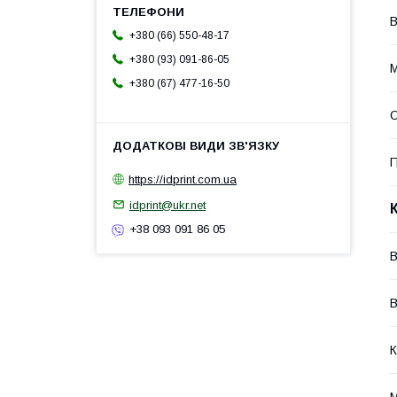
В
+380 (66) 550-48-17
+380 (93) 091-86-05
М
+380 (67) 477-16-50
П
https://idprint.com.ua
idprint@ukr.net
+38 093 091 86 05
В
К