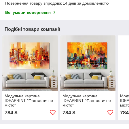
Повернення товару впродовж 14 днів за домовленістю
Всі умови повернення
Подібні товари компанії
Модульна картина
Модульна картина
Моду
IDEAPRINT "Фантастичне
IDEAPRINT "Фантастичне
IDEA
місто"
місто"
міст
784
784
784
₴
₴