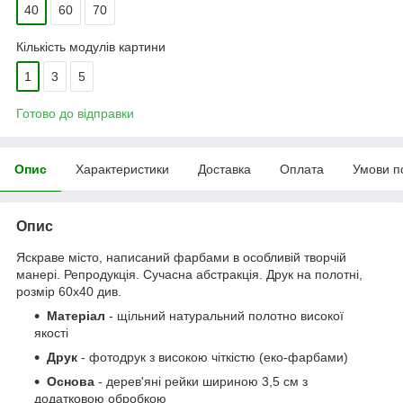
40
60
70
Кількість модулів картини
1
3
5
Готово до відправки
Опис
Характеристики
Доставка
Оплата
Умови п
Опис
Яскраве місто, написаний фарбами в особливій творчій
манері. Репродукція. Сучасна абстракція. Друк на полотні,
розмір 60x40 див.
Матеріал
- щільний натуральний полотно високої
якості
Друк
- фотодрук з високою чіткістю (еко-фарбами)
Основа
- дерев'яні рейки шириною 3,5 см з
додатковою обробкою