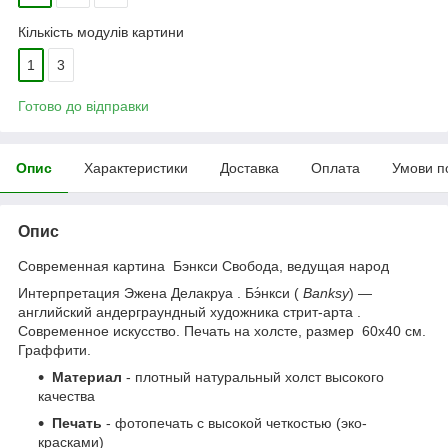
Кількість модулів картини
1
3
Готово до відправки
Опис
Характеристики
Доставка
Оплата
Умови п
Опис
Современная картина Бэнкси Свобода, ведущая народ
Интерпретация Эжена Делакруа .
Бэ́нкси (
Banksy
) —
английский андерграундный художника стрит-арта
.
Современное искусство. Печать на холсте, размер 60x40 см.
Граффити.
Материал
- плотный натуральный холст высокого
качества
Печать
- фотопечать с высокой четкостью (эко-
красками)