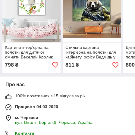
Картина інтер'єрна на
Стильна картина
Дитя
полотні для дитячої
інтер'єрна на полотні для
моти
кімнати Веселий Кролик
кабінету, офісу Ведмідь у
поло
військовій формі ЗСУ.
унік
798
811
800
₴
₴
Супер подарунок.
Про нас
100% позитивних з 15 відгуків за рік
Працює з 04.03.2020
м. Черкаси
вул. Віталія Вергая,9, Черкаси, Україна
Контакти