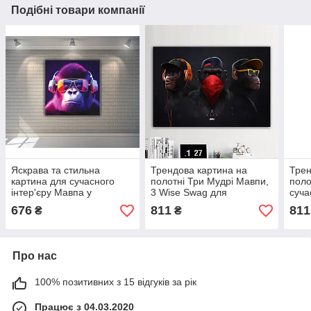
Подібні товари компанії
Яскрава та стильна
Трендова картина на
Трен
картина для сучасного
полотні Три Мудрі Мавпи,
поло
інтер'єру Мавпа у
3 Wise Swag для
суча
навушниках
стильного інтер'єра.
стил
676
811
811
₴
₴
Преміум якість!
Прем
Про нас
100% позитивних з 15 відгуків за рік
Працює з 04.03.2020