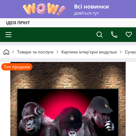
ІДЕЯ ПРІНТ
Товари та послуги
Картини інтер'єрні модульні
Суча
Топ продажів