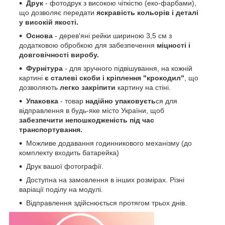
Друк
- фотодрук з високою чіткістю (еко-фарбами),
що дозволяє передати
яскравість кольорів і деталі
у високій якості.
Основа
- дерев'яні рейки шириною 3,5 см з
додатковою обробкою для забезпечення
міцності і
довговічності виробу.
Фурнітура
- для зручного підвішування, на кожній
картині
є сталеві скоби і кріплення "крокодил"
, що
дозволяють
легко закріпити
картину на стіні.
Упаковка
- товар
надійно упаковуєть
ся для
відправлення в будь-яке місто України, щоб
забезпечити непошкодженість під час
транспортування.
Можливе додавання годинникового механізму (до
комплекту входить батарейка)
Друк вашої фотографії.
Доступна на замовлення в інших розмірах. Різні
варіації поділу на модулі.
Відправлення здійснюється протягом трьох днів.