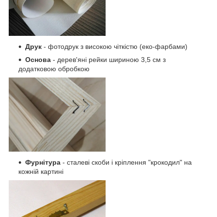
Друк
- фотодрук з високою чіткістю (еко-фарбами)
Основа
- дерев'яні рейки шириною 3,5 см з
додатковою обробкою
Фурнітура
- сталеві скоби і кріплення "крокодил" на
кожній картині