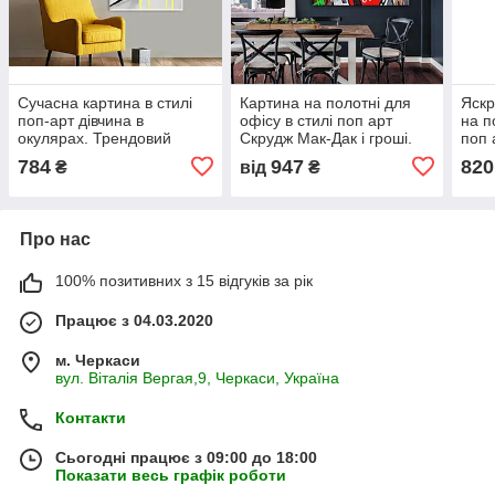
Сучасна картина в стилі
Картина на полотні для
Яскр
поп-арт дівчина в
офісу в стилі поп арт
на п
окулярах. Трендовий
Скрудж Мак-Дак і гроші.
поп 
сюжет.
грош
784
947
820
₴
від
₴
Про нас
100% позитивних з 15 відгуків за рік
Працює з 04.03.2020
м. Черкаси
вул. Віталія Вергая,9, Черкаси, Україна
Контакти
Сьогодні працює з 09:00 до 18:00
Показати весь графік роботи