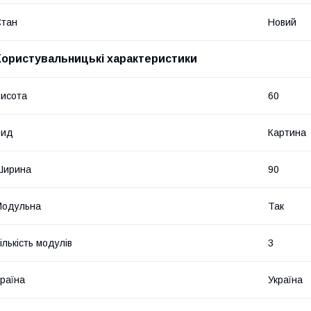
Стан
Новий
Користувальницькі характеристики
исота
60
Вид
Картина
Ширина
90
Модульна
Так
ількість модулів
3
раїна
Україна