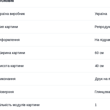
Основні
раїна виробник
Україна
ип картини
Репродук
Оформлення
На підра
ирина картини
60 см
исота картини
40 см
иконання
Друк на 
оверхня
Глянцева
ількість модулів картини
1