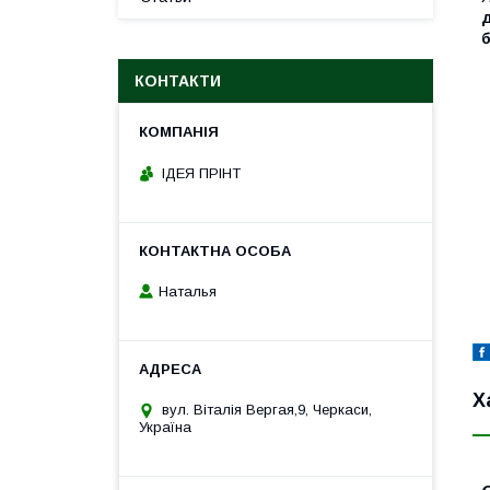
д
б
КОНТАКТИ
ІДЕЯ ПРІНТ
Наталья
Х
вул. Віталія Вергая,9, Черкаси,
Україна