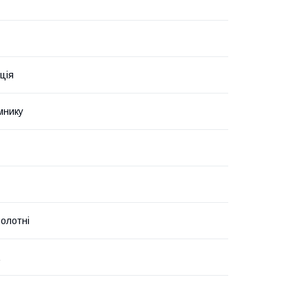
ція
мнику
полотні