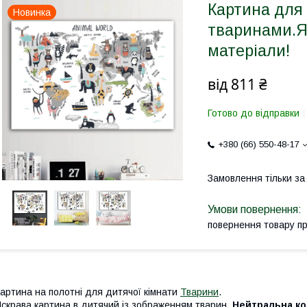
Картина для 
Новинка
тваринами.Яс
матеріали!
від
811 ₴
Готово до відправки
+380 (66) 550-48-17
Замовлення тільки з
повернення товару п
артина на полотні для дитячої кімнати
Тварини
.
скрава картина в дитячий із зображенням тварин.
Нейтральна ко