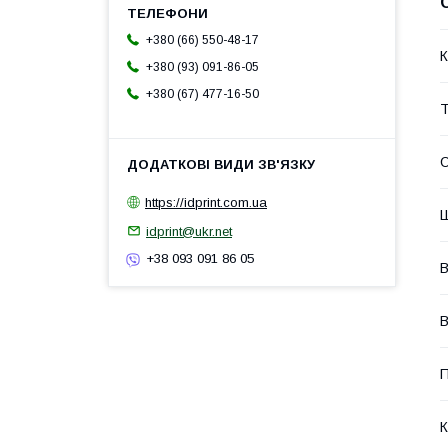
+380 (66) 550-48-17
К
+380 (93) 091-86-05
+380 (67) 477-16-50
Т
https://idprint.com.ua
Ш
idprint@ukr.net
+38 093 091 86 05
В
В
П
К