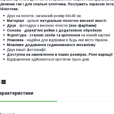
івчинки так і для спальні хлопчика. Послужить окрасою інтер
ібліотеки.
Друк на полотні. загальний розмір 60х40 см.
Матеріал
- щільне
натуральне полотно високої якості
Друк
- фотодрук з високою чіткістю
(еко-фарбами)
Основа
-
дерев'яні рейки з додатковою обробкою
Фурнітура
-
сталеві скоби та кріплення
на кожній картині
Упаковка
- надійна для відправки в будь-яке місто України.
Можливе додавання годинникового механізму
Друк вашої фотографії.
Доступна на замовлення в інших розмірах. Різні варіації
Відправлення здійснюється протягом трьох днів
арактеристики