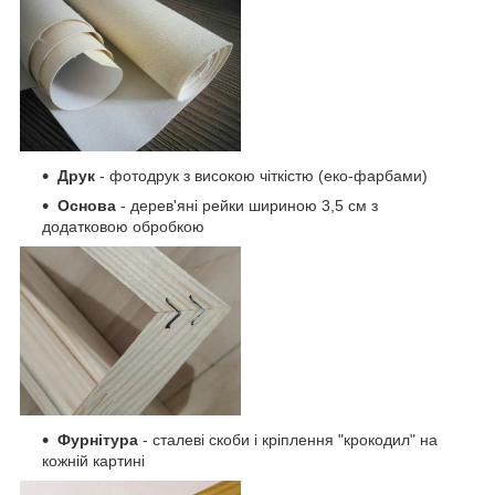
Друк
- фотодрук з високою чіткістю (еко-фарбами)
Основа
- дерев'яні рейки шириною 3,5 см з
додатковою обробкою
Фурнітура
- сталеві скоби і кріплення "крокодил" на
кожній картині