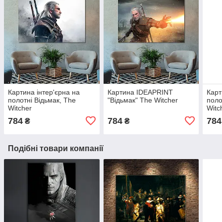
Картина інтер'єрна на
Картина IDEAPRINT
Карт
полотні Відьмак, The
"Відьмак" The Witcher
поло
Witcher
Witc
784
784
784
₴
₴
Подібні товари компанії