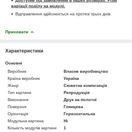
Доступне під замовлення в інших розмірах. Різні
варіації поділу на модулі.
Відправлення здійснюється на протязі трьох днів.
Приховати
Характеристики
Основні
Виробник
Власне виробництво
Країна виробник
Україна
Жанр
Сюжетна композиція
Тип картини
Репродукція
Виконання
Друк на полотні
Поверхня
Глянцева
Орієнтація
Горизонтальна
Модульна картина
Ні
Кількість модулів картини
1