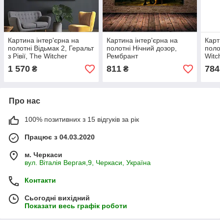
Картина інтер'єрна на
Картина інтер'єрна на
Карт
полотні Відьмак 2, Геральт
полотні Нічний дозор,
поло
з Рівії, The Witcher
Рембрант
Witc
1 570
811
784
₴
₴
Про нас
100% позитивних з 15 відгуків за рік
Працює з 04.03.2020
м. Черкаси
вул. Віталія Вергая,9, Черкаси, Україна
Контакти
Сьогодні вихідний
Показати весь графік роботи