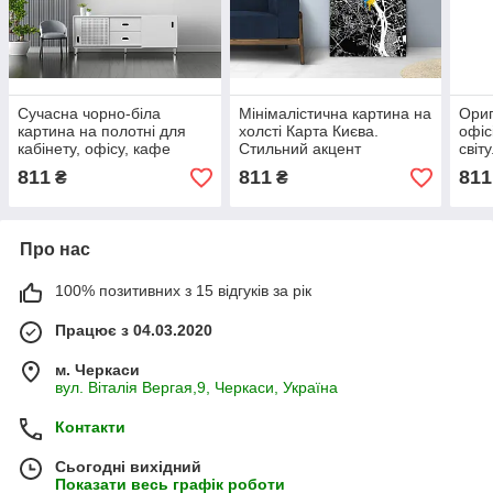
Сучасна чорно-біла
Мінімалістична картина на
Ориг
картина на полотні для
холсті Карта Києва.
офіс
кабінету, офісу, кафе
Стильний акцент
світ
Карта місяця
сучасного інтер'єру!
дире
811
811
811
₴
₴
Про нас
100% позитивних з 15 відгуків за рік
Працює з 04.03.2020
м. Черкаси
вул. Віталія Вергая,9, Черкаси, Україна
Контакти
Сьогодні вихідний
Показати весь графік роботи