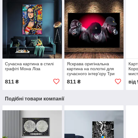
Сучасна картина в стилі
Яскрава оригінальна
Карт
графіті Мона Ліза
картина на полотні для
Коро
сучасного інтер'єру Три
мист
Мавпи
811
811
₴
₴
від
Подібні товари компанії