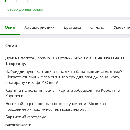
Готово до відправки
Опис
Характеристики
Доставка
Оплата
Умови п
Опис
Друк на полотні, розмір 1 картинки 60x40 см.
Ціна вказана за
1 картину.
Набридли нудні картини з квітами та банальними сюжетами?
Шукаєте стильний елемент інтер'єру для лаундж зони, холу,
ресторану чи кафе? Є ідея!
Картина на полотні Гральні карти із зображенням Короля та
Королеви.
Незвичайне рішення для інтер'єру кімнати. Можливе
придбання як поштучно, так і комплектом.
Барвистіий фотодрук.
Високої якості!