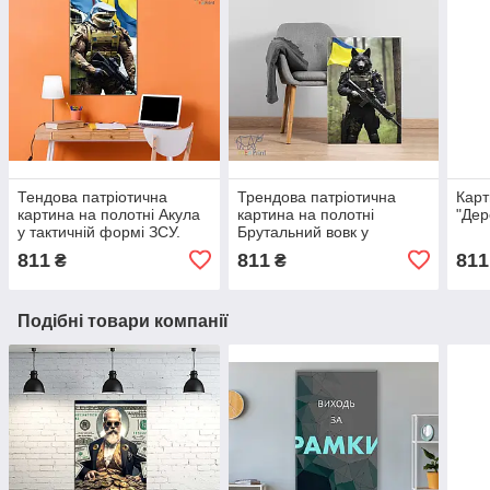
Тендова патріотична
Трендова патріотична
Кар
картина на полотні Акула
картина на полотні
"Дер
у тактичній формі ЗСУ.
Брутальний вовк у
Небанальний подарунок
військовій формі ЗСУ.
811
811
811
₴
₴
другові!
Небанальний подарунок
другові!
Подібні товари компанії