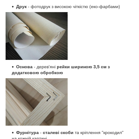
Друк
- фотодрук з високою чіткістю (еко-фарбами)
Основа
- дерев'яні
рейки шириною 3,5 см з
додатковою обробкою
Фурнітура
-
сталеві скоби
та кріплення "крокодил"
на кожній картині