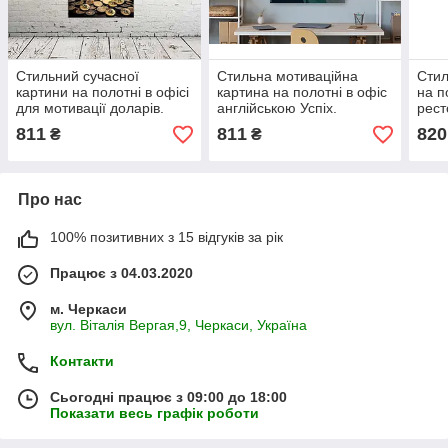
Стильний сучасної
Стильна мотиваційна
Стил
картини на полотні в офісі
картина на полотні в офіс
на п
для мотивації доларів.
англійською Успіх.
рест
Бітокін. Крипта.
буль
811
811
820
₴
₴
газе
Про нас
100% позитивних з 15 відгуків за рік
Працює з 04.03.2020
м. Черкаси
вул. Віталія Вергая,9, Черкаси, Україна
Контакти
Сьогодні працює з 09:00 до 18:00
Показати весь графік роботи