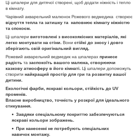
Ці шпалери для дитячої створені, щоб додати ніжність і тепло
в кімнату.
Чарівний акварельний малюнок Рожевого ведмедика створює
відчуття тепла та затишку та
наповнює кімнату ніжністю
та спокоєм.
Ці шпалери
виготовлені з високоякісних матеріалів, які
легко монтувати на стіни.
Вони
стійкі до зносу і довго
зберігають свій оригінальний вигляд.
Рожевий акварельний ведмедик на шпалерах
принесе
радість
та
заспокоїть вашого малюка, створюючи
казкову атмосферу в його кімнаті.
Ці шпалери допоможуть
створити
найкращий простір для гри та розвитку вашої
дитини.
Екологічні фарби, яскраві кольори, стійкість до UV
променів.
Власне виробництво, точність у розкрої для ідеального
стикування.
Завдяки спеціальному покриттю забезпечуються
яскраві кольори зображень.
При нанесенні не потребують спеціальних
навичок монтажу.