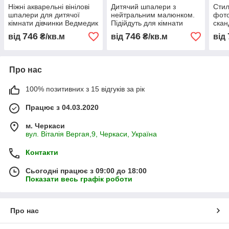
Ніжні акварельні вінілові
Дитячий шпалери з
Стил
шпалери для дитячої
нейтральним малюнком.
фото
кімнати дівчинки Ведмедик
Підійдуть для кімнати
скан
дівчинки чи хлопчика.
746
746
від
₴/кв.м
від
₴/кв.м
від
Про нас
100% позитивних з 15 відгуків за рік
Працює з 04.03.2020
м. Черкаси
вул. Віталія Вергая,9, Черкаси, Україна
Контакти
Сьогодні працює з 09:00 до 18:00
Показати весь графік роботи
Про нас