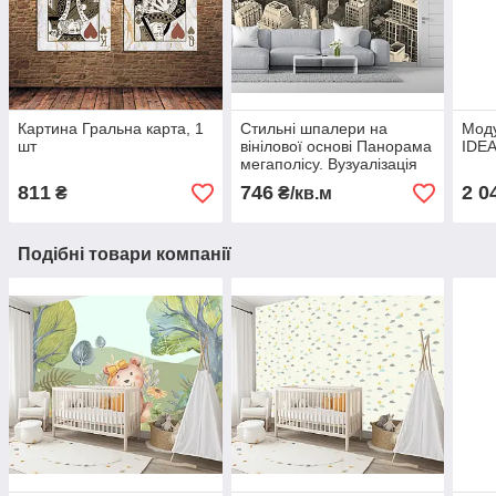
Картина Гральна карта, 1
Стильні шпалери на
Моду
шт
вінілової основі Панорама
IDEA
мегаполісу. Вузуалізація
Вашого інтер'єру!
811
746
2 0
₴
₴/кв.м
Подібні товари компанії