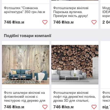
Фотошлях "Совчасна
Фотошпалери вінілові
Моду
архітектура" 350 грн./кв.м
Паризька вуличка.
IDEA
Преміум якість друку!
кор
Візуалізація у вашому
746
746
2 0
₴/кв.м
₴/кв.м
інтер'єрі.
Подібні товари компанії
Фото шпалери вінілові на
Фотошпалери вінілові
Фото
флізеліновій основі с
лофт під дерев'яні поліна,
фліз
текстурою під дерево для
дрова 3D для спальні,
текс
спальні, вітальні. Преміум
залу, передпокою.
дошк
746
746
₴/кв.м
₴/кв.м
від
якість від виробника!
Преміум якість!
віта