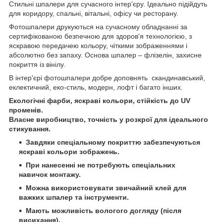
Стильні шпалери для сучасного інтер'єру. Ідеально підійдуть
для коридору, спальні, вітальні, офісу чи ресторану.
Фотошпалери друкуються на сучасному обладнанні за
сертифікованою безпечною для здоров'я технологією, з
яскравою передачею кольору, чіткими зображеннями і
абсолютно без запаху. Основа шпалер – флізелін, захисне
покриття із вінілу.
В інтер'єрі фотошпалери добре доповнять скандинавський,
еклектичний, еко-стиль, модерн, лофт і багато інших.
Екологічні фарби, яскраві кольори, стійкість до UV
променів.
Власне виробництво, точність у розкрої для ідеального
стикування.
Завдяки спеціальному покриттю забезпечуються
яскраві кольори зображень.
При нанесенні не потребують спеціальних
навичок монтажу.
Можна використовувати звичайний клей для
важких шпалер та інструменти.
Мають можливість вологого догляду (після
висихання).