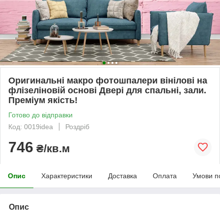
Оригинальні макро фотошпалери вінілові на
флізеліновій основі Двері для спальні, зали.
Преміум якість!
Готово до відправки
Код: 0019idea
Роздріб
746
₴/кв.м
Опис
Характеристики
Доставка
Оплата
Умови п
Опис