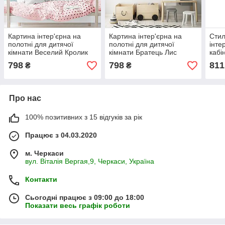
Картина інтер'єрна на
Картина інтер'єрна на
Стил
полотні для дитячої
полотні для дитячої
інте
кімнати Веселий Кролик
кімнати Братець Лис
кабі
війс
798
798
811
₴
₴
Супе
Про нас
100% позитивних з 15 відгуків за рік
Працює з 04.03.2020
м. Черкаси
вул. Віталія Вергая,9, Черкаси, Україна
Контакти
Сьогодні працює з 09:00 до 18:00
Показати весь графік роботи