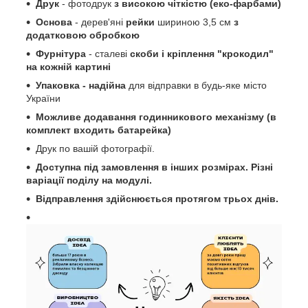
Друк
- фотодрук
з високою чіткістю (еко-фарбами)
Основа
- дерев'яні
рейки
шириною 3,5 см
з
додатковою обробкою
Фурнітура
- сталеві
скоби і кріплення "крокодил"
на кожній картині
Упаковка -
надійна
для відправки в будь-яке місто
України
Можливе додавання годинникового механізму (в
комплект входить батарейка)
Друк по вашій фотографії.
Доступна під замовлення в інших розмірах. Різні
варіації поділу на модулі.
Відправлення здійснюється протягом трьох днів.