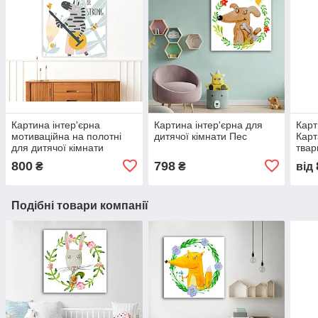
Картина інтер'єрна
Картина інтер'єрна для
Карт
мотиваційна на полотні
дитячої кімнати Пес
Карт
для дитячої кімнати
твар
Зебра. Будь сильним.
коль
800
798
₴
₴
від
мате
Подібні товари компанії