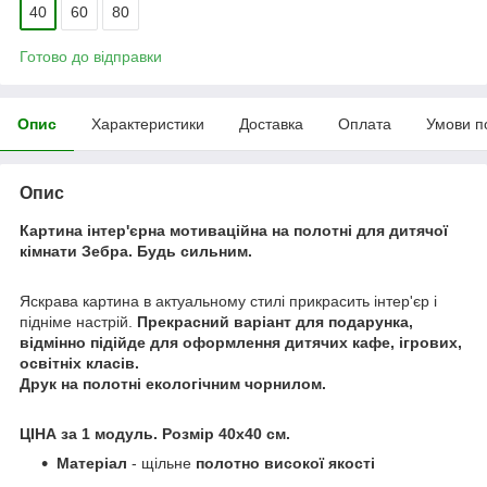
40
60
80
Готово до відправки
Опис
Характеристики
Доставка
Оплата
Умови п
Опис
Картина інтер'єрна мотиваційна на полотні для дитячої
кімнати Зебра. Будь сильним.
Яскрава картина в актуальному стилі прикрасить інтер'єр і
підніме настрій.
Прекрасний варіант для подарунка,
відмінно підійде для оформлення дитячих кафе, ігрових,
освітніх класів.
Друк на полотні екологічним чорнилом.
ЦІНА за 1 модуль. Розмір 40x40 см.
Матеріал
- щільне
полотно високої якості