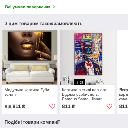
Всі умови повернення
З цим товаром також замовляють
Модульна картина Губи
Картина в стилі поп-арт
Яскр
золоті
Відома особистість,
карт
Famous Samo, Jisbar
суча
Мав
811
811
811
від
₴
₴
Подібні товари компанії