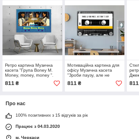
Ретро картина Музична
Мотиваційна картина для
Стил
касета "Група Boney M.
офісу Музична касета
ретр
Money, money, money ".
"Зроби паузу, але не
Джек
зупиняйся". Преміум
Billi
811
811
811
₴
₴
якість!
Про нас
100% позитивних з 15 відгуків за рік
Працює з 04.03.2020
м. Черкаси